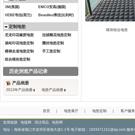
3M(美国)
EMCO安高(德国)
VEBE韦伯(荷兰)
Beaulieu博优(比利时)
定制地垫
模块组合地垫
尼龙印花橡胶地垫
拉绒雕花地垫定制
涤纶印花地垫定制
圈丝地垫定制
楼梯走道地垫定制
手工垫定制
组合模块垫定制
历史浏览产品记录
产品画册
2013年产品画册
地垫产品画册
首页
|
地垫展厅
|
地垫定制
|
客户服务
友情链接
地毯网
清洁用品
地垫网
地址：海南省海口市龙华区南海大道1-1号 电子邮箱：1003471151@qq.com 服务电话：