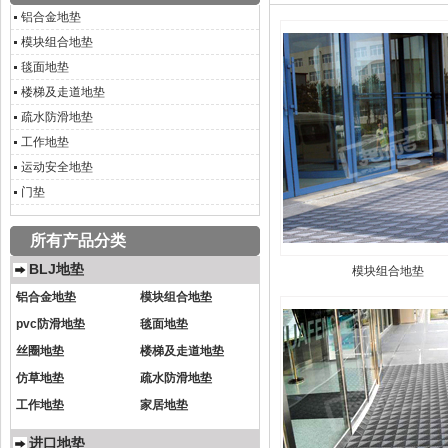
铝合金地垫
模块组合地垫
毯面地垫
楼梯及走道地垫
疏水防滑地垫
工作地垫
运动安全地垫
门垫
所有产品分类
BLJ地垫
模块组合地垫
铝合金地垫
模块组合地垫
pvc防滑地垫
毯面地垫
丝圈地垫
楼梯及走道地垫
仿草地垫
疏水防滑地垫
工作地垫
家居地垫
进口地垫