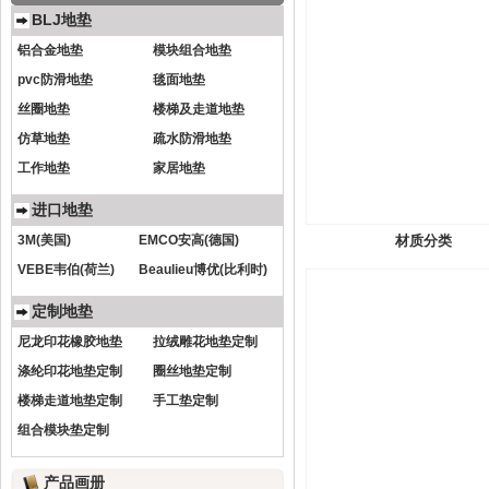
BLJ地垫
铝合金地垫
模块组合地垫
pvc防滑地垫
毯面地垫
丝圈地垫
楼梯及走道地垫
仿草地垫
疏水防滑地垫
工作地垫
家居地垫
进口地垫
3M(美国)
EMCO安高(德国)
材质分类
VEBE韦伯(荷兰)
Beaulieu博优(比利时)
定制地垫
尼龙印花橡胶地垫
拉绒雕花地垫定制
涤纶印花地垫定制
圈丝地垫定制
楼梯走道地垫定制
手工垫定制
组合模块垫定制
产品画册