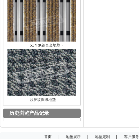
517RK铝合金地垫（
菠萝纹圈绒地垫
历史浏览产品记录
首页
|
地垫展厅
|
地垫定制
|
客户服务