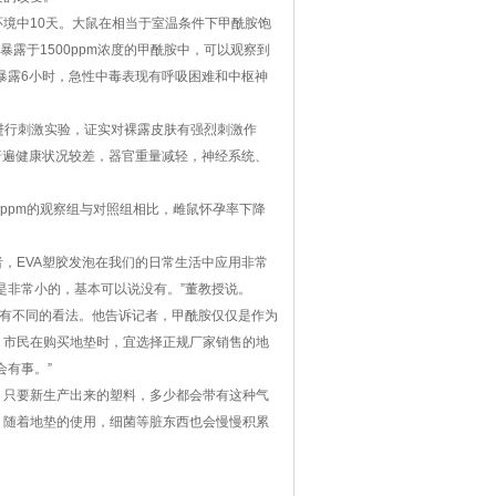
中10天。大鼠在相当于室温条件下甲酰胺饱
暴露于1500ppm浓度的甲酰胺中，可以观察到
中暴露6小时，急性中毒表现有呼吸困难和中枢神
行刺激实验，证实对裸露皮肤有强烈刺激作
kg组普遍健康状况较差，器官重量减轻，神经系统、
ppm的观察组与对照组相比，雌鼠怀孕率下降
，EVA塑胶发泡在我们的日常生活中应用非常
是非常小的，基本可以说没有。”董教授说。
授有不同的看法。他告诉记者，甲酰胺仅仅是作为
。市民在购买地垫时，宜选择正规厂家销售的地
会有事。”
只要新生产出来的塑料，多少都会带有这种气
。随着地垫的使用，细菌等脏东西也会慢慢积累