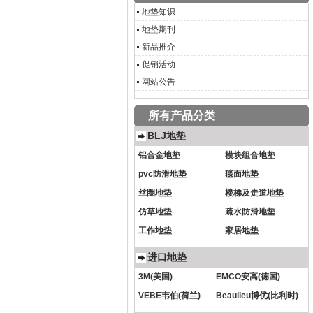
地垫知识
地垫期刊
新品推介
促销活动
网站公告
所有产品分类
BLJ地垫
铝合金地垫
模块组合地垫
pvc防滑地垫
毯面地垫
丝圈地垫
楼梯及走道地垫
仿草地垫
疏水防滑地垫
工作地垫
家居地垫
进口地垫
3M(美国)
EMCO安高(德国)
VEBE韦伯(荷兰)
Beaulieu博优(比利时)