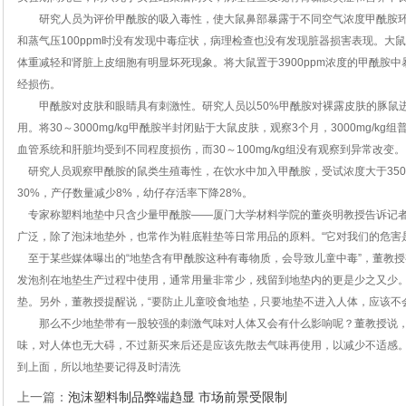
研究人员为评价甲酰胺的吸入毒性，使大鼠鼻部暴露于不同空气浓度甲酰胺环境
和蒸气压100ppm时没有发现中毒症状，病理检查也没有发现脏器损害表现。大鼠
体重减轻和肾脏上皮细胞有明显坏死现象。将大鼠置于3900ppm浓度的甲酰胺
经损伤。
甲酰胺对皮肤和眼睛具有刺激性。研究人员以50%甲酰胺对裸露皮肤的豚鼠进
用。将30～3000mg/kg甲酰胺半封闭贴于大鼠皮肤，观察3个月，3000mg/
血管系统和肝脏均受到不同程度损伤，而30～100mg/kg组没有观察到异常改变。
研究人员观察甲酰胺的鼠类生殖毒性，在饮水中加入甲酰胺，受试浓度大于350
30%，产仔数量减少8%，幼仔存活率下降28%。
专家称塑料地垫中只含少量甲酰胺——厦门大学材料学院的董炎明教授告诉记者
广泛，除了泡沫地垫外，也常作为鞋底鞋垫等日常用品的原料。“它对我们的危害
至于某些媒体曝出的“地垫含有甲酰胺这种有毒物质，会导致儿童中毒”，董教
发泡剂在地垫生产过程中使用，通常用量非常少，残留到地垫内的更是少之又少
垫。另外，董教授提醒说，“要防止儿童咬食地垫，只要地垫不进入人体，应该不
那么不少地垫带有一股较强的刺激气味对人体又会有什么影响呢？董教授说，
味，对人体也无大碍，不过新买来后还是应该先散去气味再使用，以减少不适感
到上面，所以地垫要记得及时清洗
上一篇：
泡沫塑料制品弊端趋显 市场前景受限制