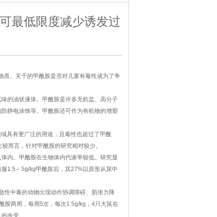
可最低限度减少诱发过
物质。关于的甲酰胺是否对儿童有毒性成为了争
味的油状液体。甲酰胺是许多无机盐、高分子
的防静电涂饰等。甲酰胺还可作为有机物的增塑
领域具有更广泛的用途，且毒性也超过了甲酰
，比较而言，针对甲酰胺的研究相对较少。
体内。甲酰胺在生物体内代谢率较低。研究显
.5～5g/kg甲酰胺后，其27%以原形从尿中
。急性中毒的动物出现动作协调障碍、肌张力降
两周，每周5次，每次1.5g/kg，4只大鼠在
良的改变。