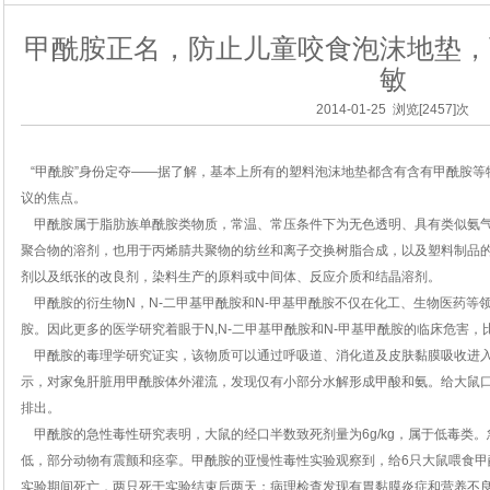
甲酰胺正名，防止儿童咬食泡沫地垫，
敏
2014-01-25 浏览[2457]次
“甲酰胺”身份定夺——据了解，基本上所有的塑料泡沫地垫都含有含有甲酰胺等
议的焦点。
甲酰胺属于脂肪族单酰胺类物质，常温、常压条件下为无色透明、具有类似氨气
聚合物的溶剂，也用于丙烯腈共聚物的纺丝和离子交换树脂合成，以及塑料制品
剂以及纸张的改良剂，染料生产的原料或中间体、反应介质和结晶溶剂。
甲酰胺的衍生物N，N-二甲基甲酰胺和N-甲基甲酰胺不仅在化工、生物医药等
胺。因此更多的医学研究着眼于N,N-二甲基甲酰胺和N-甲基甲酰胺的临床危害
甲酰胺的毒理学研究证实，该物质可以通过呼吸道、消化道及皮肤黏膜吸收进入
示，对家兔肝脏用甲酰胺体外灌流，发现仅有小部分水解形成甲酸和氨。给大鼠口服1
排出。
甲酰胺的急性毒性研究表明，大鼠的经口半数致死剂量为6g/kg，属于低毒类
低，部分动物有震颤和痉挛。甲酰胺的亚慢性毒性实验观察到，给6只大鼠喂食甲酰胺
实验期间死亡，两只死于实验结束后两天；病理检查发现有胃黏膜炎症和营养不