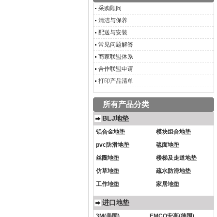
采购顾问
清洁与保养
配送与安装
常见问题解答
商家联盟体系
合作联盟申请
打印产品清单
所有产品分类
BLJ地垫
铝合金地垫
模块组合地垫
pvc防滑地垫
毯面地垫
丝圈地垫
楼梯及走道地垫
仿草地垫
疏水防滑地垫
工作地垫
家居地垫
进口地垫
3M(美国)
EMCO安高(德国)