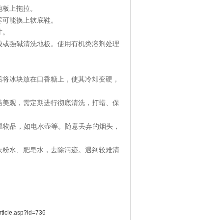
地板上拖拉。
尽可能换上软底鞋。
寸。
酸或强碱清洗地板。使用有机类溶剂处理
。
后将冰块放在口香糖上，使其冷却变硬，
洁美观，需定期进行彻底清洗，打蜡、保
温物品，如电水壶等。随意丢弃的烟头，
衣粉水、肥皂水，去除污迹。遇到较难清
article.asp?id=736