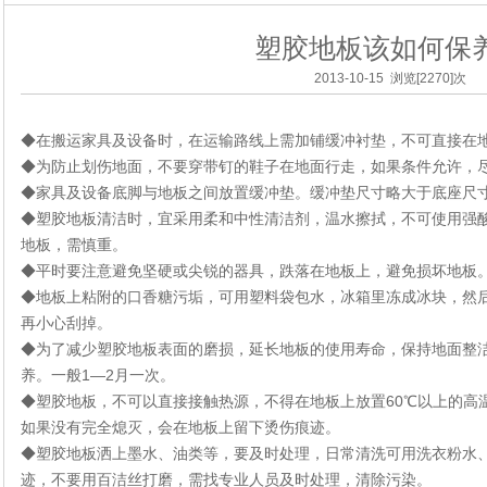
塑胶地板该如何保
2013-10-15 浏览[2270]次
◆在搬运家具及设备时，在运输路线上需加铺缓冲衬垫，不可直接在
◆为防止划伤地面，不要穿带钉的鞋子在地面行走，如果条件允许，
◆家具及设备底脚与地板之间放置缓冲垫。缓冲垫尺寸略大于底座尺
◆塑胶地板清洁时，宜采用柔和中性清洁剂，温水擦拭，不可使用强
地板，需慎重。
◆平时要注意避免坚硬或尖锐的器具，跌落在地板上，避免损坏地板
◆地板上粘附的口香糖污垢，可用塑料袋包水，冰箱里冻成冰块，然
再小心刮掉。
◆为了减少塑胶地板表面的磨损，延长地板的使用寿命，保持地面整
养。一般1—2月一次。
◆塑胶地板，不可以直接接触热源，不得在地板上放置60℃以上的高
如果没有完全熄灭，会在地板上留下烫伤痕迹。
◆塑胶地板洒上墨水、油类等，要及时处理，日常清洗可用洗衣粉水
迹，不要用百洁丝打磨，需找专业人员及时处理，清除污染。