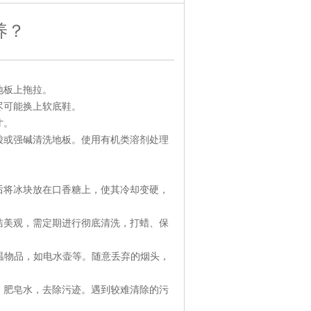
养？
地板上拖拉。
尽可能换上软底鞋。
寸。
酸或强碱清洗地板。使用有机类溶剂处理
。
后将冰块放在口香糖上，使其冷却变硬，
洁美观，需定期进行彻底清洗，打蜡、保
温物品，如电水壶等。随意丢弃的烟头，
、肥皂水，去除污迹。遇到较难清除的污