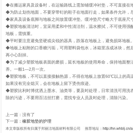
◆在搬运家具及设备时，在运输路线上需加铺缓冲衬垫，不可直接在
◆为防止划伤地面，不要穿带钉的鞋子在地面行走，如果条件允许，
◆家具及设备底脚与地板之间放置缓冲垫。缓冲垫尺寸略大于底座尺
◆塑胶地板清洁时，宜采用柔和中性清洁剂，温水擦拭，不可使用强
地板，需慎重。
◆平时要注意避免坚硬或尖锐的器具，跌落在地板上，避免损坏地板
◆地板上粘附的口香糖污垢，可用塑料袋包水，冰箱里冻成冰块，然
再小心刮掉。
◆为了减少塑胶地板表面的磨损，延长地板的使用寿命，保持地面整
养。一般1—2月一次。
◆塑胶地板，不可以直接接触热源，不得在地板上放置60℃以上的高
如果没有完全熄灭，会在地板上留下烫伤痕迹。
◆塑胶比利时博优洒上墨水、油类等，要及时处理，日常清洗可用洗
除的污迹，不要用百洁丝打磨，需找专业人员及时处理，清除污染。
上一篇：没有了
下一篇：
橡胶地垫的护理
本文章版权所有归属于邦丽洁地面材料有限公司 推荐地址：
http://hn.whblj.cn/